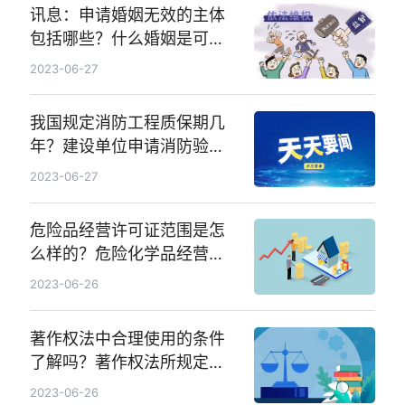
讯息：申请婚姻无效的主体
包括哪些？什么婚姻是可撤
销婚姻？
2023-06-27
我国规定消防工程质保期几
年？建设单位申请消防验
收、备案抽查应当提供哪些
2023-06-27
材料？
危险品经营许可证范围是怎
么样的？危险化学品经营许
可证都需要哪些材料？|环球
2023-06-26
热推荐
著作权法中合理使用的条件
了解吗？著作权法所规定的
合理使用的方式有哪些呢？_
2023-06-26