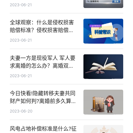
间的区别？
2023-06-21
全球观察：什么是侵权损害
赔偿标准？侵权损害赔偿标
准有什么司法解释？
2023-06-21
夫妻一方是现役军人 军人要
求离婚的怎么办？离婚双方
均为现役军人的如何办理离
2023-06-21
婚手续？_全球观天下
今日快看!隐藏转移夫妻共同
财产如何判?离婚前多久算转
移财产?
2023-06-20
风电占地补偿标准是什么?征