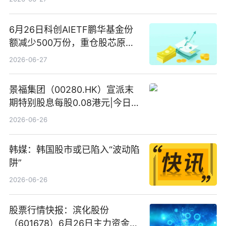
6月26日科创AIETF鹏华基金份
额减少500万份，重仓股芯原股
份、寒武纪、澜起科技 观速讯
2026-06-27
景福集团（00280.HK）宣派末
期特别股息每股0.08港元|今日快
看
2026-06-26
韩媒：韩国股市或已陷入“波动陷
阱”
2026-06-26
股票行情快报：滨化股份
（601678）6月26日主力资金净