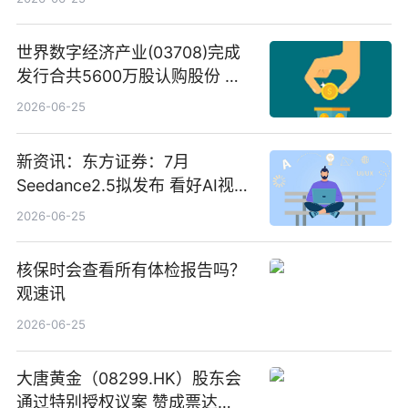
世界数字经济产业(03708)完成
发行合共5600万股认购股份 净
筹约1007万港元 独家焦点
2026-06-25
新资讯：东方证券：7月
Seedance2.5拟发布 看好AI视频
创作工作流进一步提效
2026-06-25
核保时会查看所有体检报告吗？
观速讯
2026-06-25
大唐黄金（08299.HK）股东会
通过特别授权议案 赞成票达