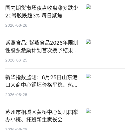
国内期货市场夜盘收盘涨多跌少
20号胶跌超3% 每日聚焦
2026-06-26
紫燕食品: 紫燕食品2026年限制
性股票激励计划首次授予结果公
告-微资讯
2026-06-25
新华指数监测：6月25日山东港
口大商中心钢坯价格平稳、热轧
C料价格微幅下跌
2026-06-25
苏州市相城区黄桥中心幼儿园举
办小班、托班新生家长会
2026-06-25