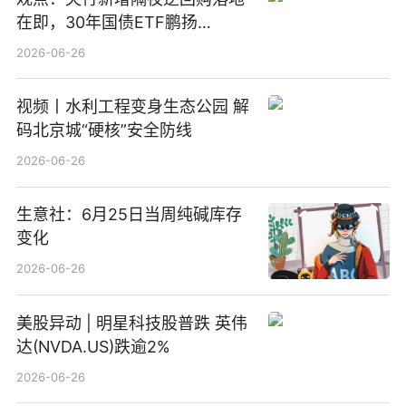
在即，30年国债ETF鹏扬
(511090) 盘中小幅上涨
2026-06-26
视频丨水利工程变身生态公园 解
码北京城“硬核”安全防线
2026-06-26
生意社：6月25日当周纯碱库存
变化
2026-06-26
美股异动 | 明星科技股普跌 英伟
达(NVDA.US)跌逾2%
2026-06-26