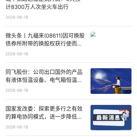
计8300万人次坐火车出行
2026-06-18
微头条丨九福来(08611)因可换股
债券所附带的换股权获行使而发
行5200万股
2026-06-18
同飞股份：公司出口国外的产品
有液体恒温设备、电气箱恒温装
置、纯水冷却单元和特种换热器
2026-06-18
国家发改委：探索更多行之有效
的算电协同模式，进一步降低网
络传输时延_最资讯
2026-06-18