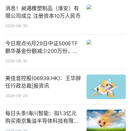
消息！昶通橡塑制品（淮安）有
限公司成立 注册资本10万人民币
2026-06-30
今日观点!6月29日中证500ETF
鹏华基金份额减少200万份，重
仓股亨通光电、赤峰黄金、佰维
2026-06-30
存储
美佳音控股(06939.HK)：王华辞
任行政总裁|报资讯
2026-06-29
每日头条!海川智能：拟1.3亿元
购买南京集溢半导体科技有限公
司15.3%股权
2026-06-29