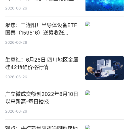
卖出5964.34万元
2026-06-26
聚焦：三连阳！半导体设备ETF
国泰（159516）逆势收涨
3.5%，近10日累计净流入超65
2026-06-26
亿元
生意社：6月26日 四川地区金属
硅421#硅价格行情
2026-06-26
广立微成交额创2022年8月10日
以来新高-每日播报
2026-06-26
观点：央行新增隔夜逆回购落地