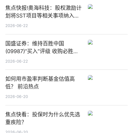
焦点快报!奥海科技：股权激励计
划将SST项目等相关事项纳入专
项业务发展考核指标
2026-06-22
国盛证券：维持百胜中国
(09987)“买入”评级 收购必胜客
中国增厚利润加速成长 信息
2026-06-22
如何用市盈率判断基金估值高
低？ 前沿热点
2026-06-20
焦点快看：投保时为什么优先选
重疾险？
2026-06-20