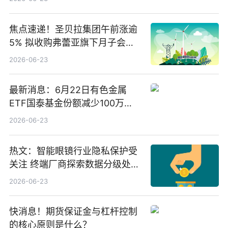
焦点速递！圣贝拉集团午前涨逾
5% 拟收购弗蕾亚旗下月子会所
业务少数股权
2026-06-23
最新消息：6月22日有色金属
ETF国泰基金份额减少100万
份，重仓股紫金矿业、洛阳钼
2026-06-23
业、北方稀土
热文：智能眼镜行业隐私保护受
关注 终端厂商探索数据分级处理
等方案
2026-06-23
快消息！期货保证金与杠杆控制
的核心原则是什么？