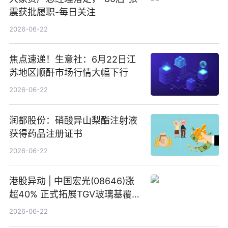
震获批履职-每日关注
2026-06-22
焦点速递！生意社：6月22日江
苏地区顺酐市场行情大幅下行
2026-06-22
润都股份：硝酸异山梨酯注射液
获得药品注册证书
2026-06-22
港股异动 | 中国宏光(08646)涨
超40% 正式拓展TGV玻璃基覆铜
板新材料业务
2026-06-22