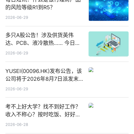
的风险等级R1到R5？
2026-06-29
多只A股公告！涉及供货英伟
达、PCB、液冷散热…… 今日快
讯
2026-06-29
YUSEI(00096.HK)发布公告，该
公司将于2026年8月7日派发末
期股息每股人民币0.013元 每日
2026-06-29
焦点
考不上好大学？找不到好工作？
收入不称心？按时吃饭、好好睡
觉
2026-06-28