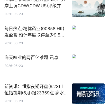
摩上调CDW(CDW.US)评级并看
高IBM(IBM.US)戴尔(DELL.US)
2026-06-23
目标价
每日热点:精优药业(00858.HK)
发盈警 预计年度取得至少9.5亿
港元的亏损 同比盈转亏
2026-06-23
海天味业的两百亿难题|讯息
2026-06-23
新资讯：恒指夜期开盘(6.23)︱
恒指夜期(6月)报23359点 高水
23点
2026-06-23