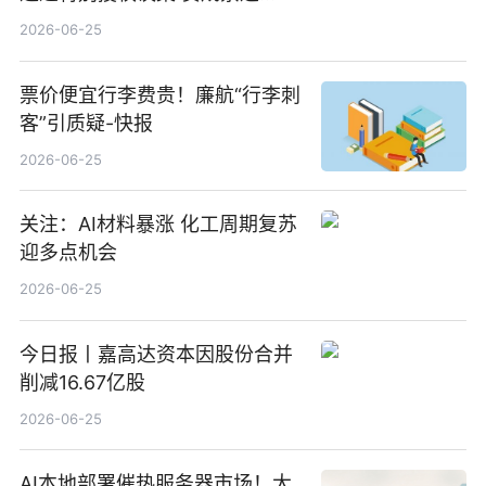
100%_新动态
2026-06-25
票价便宜行李费贵！廉航“行李刺
客”引质疑-快报
2026-06-25
关注：AI材料暴涨 化工周期复苏
迎多点机会
2026-06-25
今日报丨嘉高达资本因股份合并
削减16.67亿股
2026-06-25
AI本地部署催热服务器市场！大