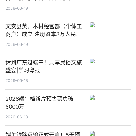
前沿热点
2026-06-19
文安县英开木材经营部（个体工
商户）成立 注册资本3万人民币
新要闻
2026-06-19
请到广东过端午！共享民俗文旅
盛宴|学习粤报
2026-06-18
2026端午档新片预售票房破
6000万
2026-06-18
端午铁路运输正式开启！5天预