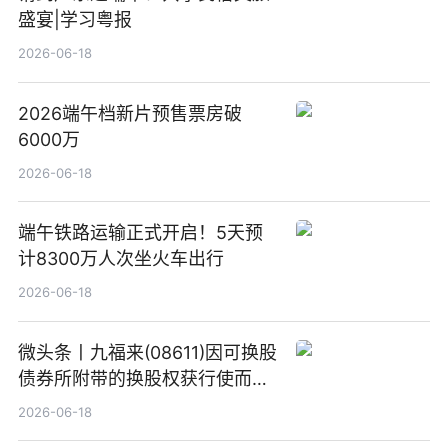
盛宴|学习粤报
2026-06-18
2026端午档新片预售票房破
6000万
2026-06-18
端午铁路运输正式开启！5天预
计8300万人次坐火车出行
2026-06-18
微头条丨九福来(08611)因可换股
债券所附带的换股权获行使而发
行5200万股
2026-06-18