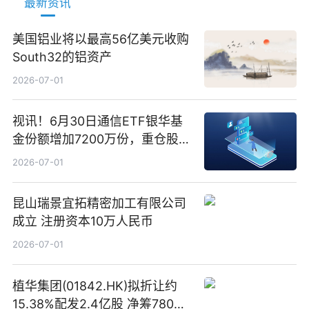
最新资讯
美国铝业将以最高56亿美元收购
South32的铝资产
2026-07-01
视讯！6月30日通信ETF银华基
金份额增加7200万份，重仓股新
易盛、中际旭创、立讯精密
2026-07-01
昆山瑞景宜拓精密加工有限公司
成立 注册资本10万人民币
2026-07-01
植华集团(01842.HK)拟折让约
15.38%配发2.4亿股 净筹780万