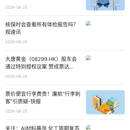
创作工作流进一步提效
2026-06-25
核保时会查看所有体检报告吗？
观速讯
2026-06-25
大唐黄金（08299.HK）股东会
通过特别授权议案 赞成票达
100%_新动态
2026-06-25
票价便宜行李费贵！廉航“行李刺
客”引质疑-快报
2026-06-25
关注：AI材料暴涨 化工周期复苏