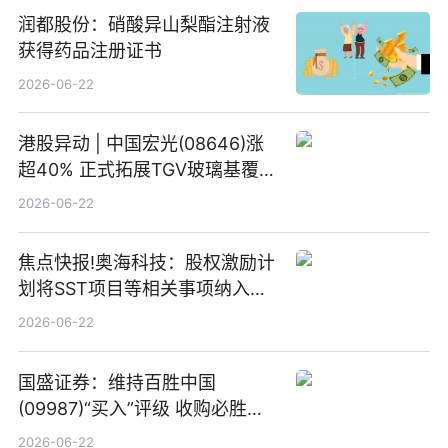
润都股份：硝酸异山梨酯注射液
获得药品注册证书
2026-06-22
港股异动 | 中国宏光(08646)涨
超40% 正式拓展TGV玻璃基覆铜
板新材料业务
2026-06-22
焦点快报!奥海科技：股权激励计
划将SST项目等相关事项纳入专
项业务发展考核指标
2026-06-22
国盛证券：维持百胜中国
(09987)“买入”评级 收购必胜客
中国增厚利润加速成长 信息
2026-06-22