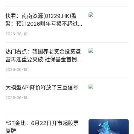
快看：南南资源(01229.HK)盈
警：预计2026财年亏损不超过
1000万港元
2026-06-18
热门看点：我国养老资金投资运
营再迎重要突破 社保基金首例期
货账户完成开立
2026-06-18
大模型API降价释放了三重信号
2026-06-18
*ST金比：6月22日开市起股票
复牌