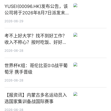
YUSEI(00096.HK)发布公告，该
公司将于2026年8月7日派发末
期股息每股人民币0.013元 每日
2026-06-29
焦点
考不上好大学？找不到好工作？
收入不称心？按时吃饭、好好睡
觉
2026-06-28
世界杯K组：哥伦比亚0:0战平葡
萄牙 携手晋级
2026-06-28
【报资讯】内蒙古多名运动员入
选国家集训备战国际赛事
2026-06-28