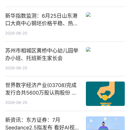
新华指数监测：6月25日山东港
口大商中心钢坯价格平稳、热轧
C料价格微幅下跌
2026-06-25
苏州市相城区黄桥中心幼儿园举
办小班、托班新生家长会
2026-06-25
世界数字经济产业(03708)完成
发行合共5600万股认购股份 净
筹约1007万港元 独家焦点
2026-06-25
新资讯：东方证券：7月
Seedance2.5拟发布 看好AI视频