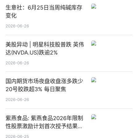
生意社：6月25日当周纯碱库存
变化
2026-06-26
美股异动 | 明星科技股普跌 英伟
达(NVDA.US)跌逾2%
2026-06-26
国内期货市场夜盘收盘涨多跌少
20号胶跌超3% 每日聚焦
2026-06-26
紫燕食品: 紫燕食品2026年限制
性股票激励计划首次授予结果公
告-微资讯
2026-06-25