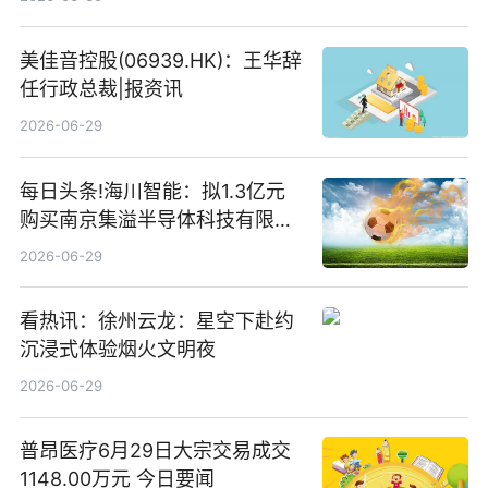
存储
美佳音控股(06939.HK)：王华辞
任行政总裁|报资讯
2026-06-29
每日头条!海川智能：拟1.3亿元
购买南京集溢半导体科技有限公
司15.3%股权
2026-06-29
看热讯：徐州云龙：星空下赴约
沉浸式体验烟火文明夜
2026-06-29
普昂医疗6月29日大宗交易成交
1148.00万元 今日要闻