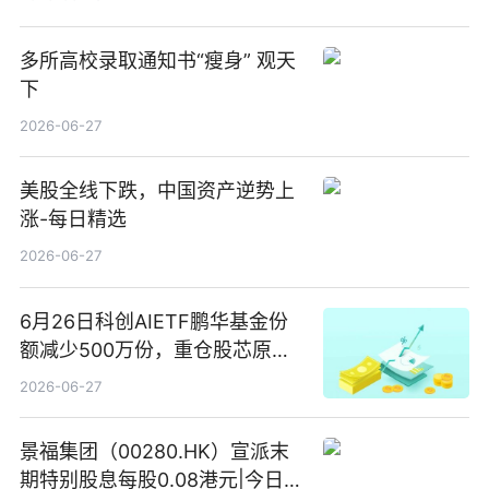
多所高校录取通知书“瘦身” 观天
下
2026-06-27
美股全线下跌，中国资产逆势上
涨-每日精选
2026-06-27
6月26日科创AIETF鹏华基金份
额减少500万份，重仓股芯原股
份、寒武纪、澜起科技 观速讯
2026-06-27
景福集团（00280.HK）宣派末
期特别股息每股0.08港元|今日快