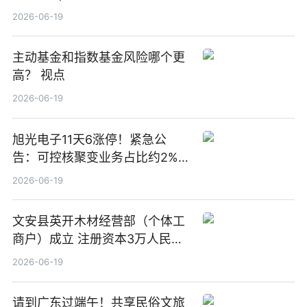
2026-06-19
主动基金和指数基金风险哪个更
高？ 视点
2026-06-19
旭光电子11天6涨停！紧急公
告：可控核聚变业务占比约2%！
前沿热点
2026-06-19
文安县英开木材经营部（个体工
商户）成立 注册资本3万人民币
新要闻
2026-06-19
请到广东过端午！共享民俗文旅