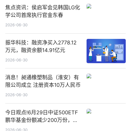
焦点资讯：侯启军会见韩国LG化
学公司首席执行官金东春
2026-06-30
振华科技：融资净买入2778.12
万元，融资余额14.91亿元
2026-06-30
消息！昶通橡塑制品（淮安）有
限公司成立 注册资本10万人民币
2026-06-30
今日观点!6月29日中证500ETF
鹏华基金份额减少200万份，重
仓股亨通光电、赤峰黄金、佰维
2026-06-30