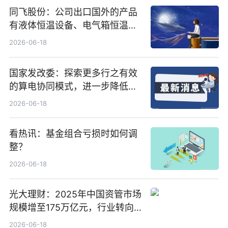
同飞股份：公司出口国外的产品
有液体恒温设备、电气箱恒温装
置、纯水冷却单元和特种换热器
2026-06-18
国家发改委：探索更多行之有效
的算电协同模式，进一步降低网
络传输时延_最资讯
2026-06-18
看热讯：基金组合亏损时如何调
整？
2026-06-18
光大理财：2025年中国资管市场
规模增至175万亿元，行业转向
“量质并重”
2026-06-18