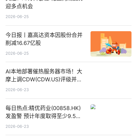
迎多点机会
2026-06-25
今日报丨嘉高达资本因股份合并
削减16.67亿股
2026-06-25
AI本地部署催热服务器市场！大
摩上调CDW(CDW.US)评级并看
高IBM(IBM.US)戴尔(DELL.US)
2026-06-23
目标价
每日热点:精优药业(00858.HK)
发盈警 预计年度取得至少9.5亿
港元的亏损 同比盈转亏
2026-06-23