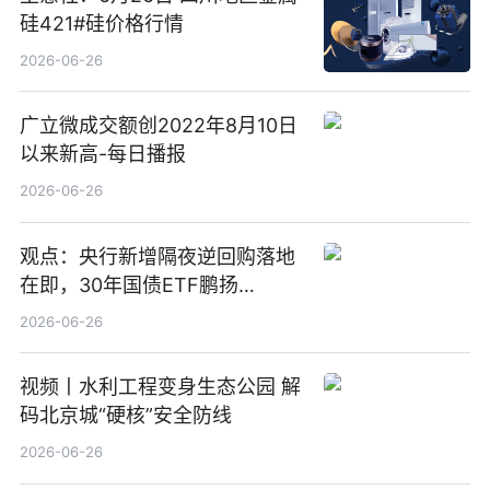
硅421#硅价格行情
2026-06-26
广立微成交额创2022年8月10日
以来新高-每日播报
2026-06-26
观点：央行新增隔夜逆回购落地
在即，30年国债ETF鹏扬
(511090) 盘中小幅上涨
2026-06-26
视频丨水利工程变身生态公园 解
码北京城“硬核”安全防线
2026-06-26