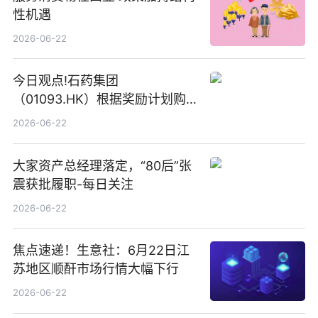
性机遇
2026-06-22
今日观点!石药集团
（01093.HK）根据奖励计划购
回580万股
2026-06-22
大家资产总经理落定，“80后”张
震获批履职-每日关注
2026-06-22
焦点速递！生意社：6月22日江
苏地区顺酐市场行情大幅下行
2026-06-22