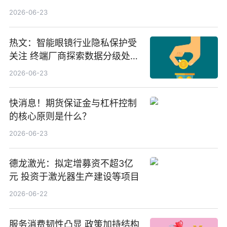
份，重仓股紫金矿业、洛阳钼
2026-06-23
业、北方稀土
热文：智能眼镜行业隐私保护受
关注 终端厂商探索数据分级处理
等方案
2026-06-23
快消息！期货保证金与杠杆控制
的核心原则是什么？
2026-06-23
德龙激光：拟定增募资不超3亿
元 投资于激光器生产建设等项目
2026-06-22
服务消费韧性凸显 政策加持结构