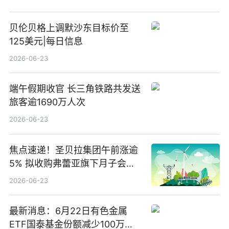
贝伦贝格上调默沙东目标价至
125美元|每日信息
2026-06-23
端午假期收官 长三角铁路共发送
旅客逾1690万人次
2026-06-23
焦点速递！圣贝拉集团午前涨逾
5% 拟收购弗蕾亚旗下月子会所
业务少数股权
2026-06-23
最新消息：6月22日有色金属
ETF国泰基金份额减少100万