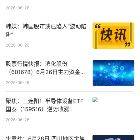
看
2026-06-26
韩媒：韩国股市或已陷入“波动陷
阱”
2026-06-26
股票行情快报：滨化股份
（601678）6月26日主力资金净
卖出5964.34万元
2026-06-26
聚焦：三连阳！半导体设备ETF
国泰（159516）逆势收涨
3.5%，近10日累计净流入超65
2026-06-26
亿元
生意社：6月26日 四川地区金属