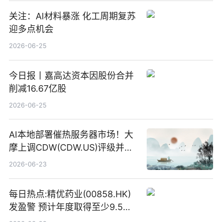
关注：AI材料暴涨 化工周期复苏
迎多点机会
2026-06-25
今日报丨嘉高达资本因股份合并
削减16.67亿股
2026-06-25
AI本地部署催热服务器市场！大
摩上调CDW(CDW.US)评级并看
高IBM(IBM.US)戴尔(DELL.US)
2026-06-23
目标价
每日热点:精优药业(00858.HK)
发盈警 预计年度取得至少9.5亿
港元的亏损 同比盈转亏