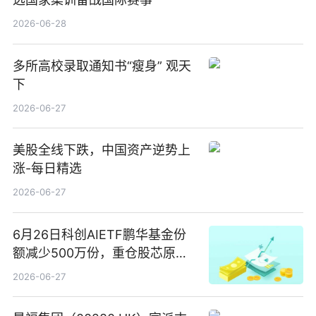
2026-06-28
多所高校录取通知书“瘦身” 观天
下
2026-06-27
美股全线下跌，中国资产逆势上
涨-每日精选
2026-06-27
6月26日科创AIETF鹏华基金份
额减少500万份，重仓股芯原股
份、寒武纪、澜起科技 观速讯
2026-06-27