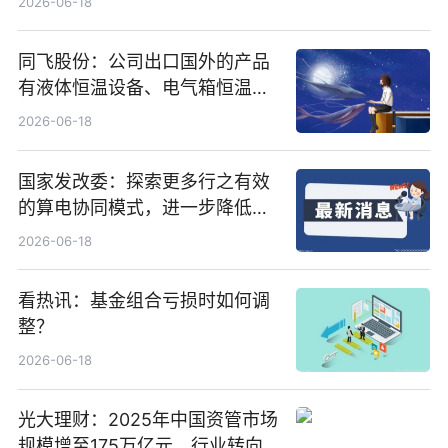
2026-06-18
同飞股份：公司出口国外的产品
有液体恒温设备、电气箱恒温装
置、纯水冷却单元和特种换热器
2026-06-18
国家发改委：探索更多行之有效
的算电协同模式，进一步降低网
络传输时延_最资讯
2026-06-18
看热讯：基金组合亏损时如何调
整？
2026-06-18
光大理财：2025年中国资管市场
规模增至175万亿元，行业转向