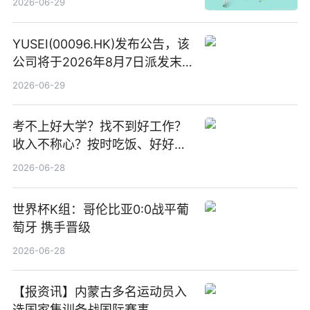
2026-06-29
YUSEI(00096.HK)发布公告，该
公司将于2026年8月7日派发末
期股息每股人民币0.013元 每日
2026-06-29
焦点
考不上好大学？找不到好工作？
收入不称心？按时吃饭、好好睡
觉
2026-06-28
世界杯K组：哥伦比亚0:0战平葡
萄牙 携手晋级
2026-06-28
【报资讯】内蒙古多名运动员入
选国家集训备战国际赛事