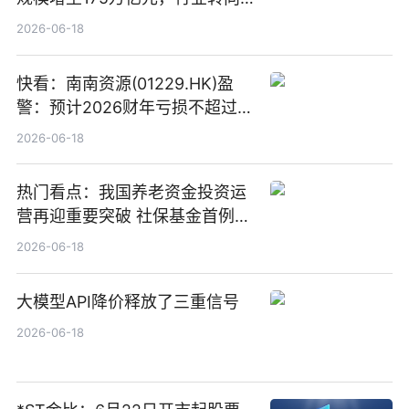
“量质并重”
2026-06-18
快看：南南资源(01229.HK)盈
警：预计2026财年亏损不超过
1000万港元
2026-06-18
热门看点：我国养老资金投资运
营再迎重要突破 社保基金首例期
货账户完成开立
2026-06-18
大模型API降价释放了三重信号
2026-06-18