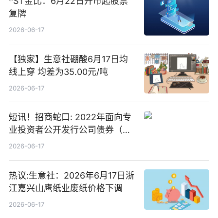
*ST金比：6月22日开市起股票
复牌
2026-06-17
【独家】生意社硼酸6月17日均
线上穿 均差为35.00元/吨
2026-06-17
短讯！招商蛇口: 2022年面向专
业投资者公开发行公司债券（第
二期）（品种二）2026年付息公
2026-06-17
告
热议:生意社：2026年6月17日浙
江嘉兴山鹰纸业废纸价格下调
2026-06-17