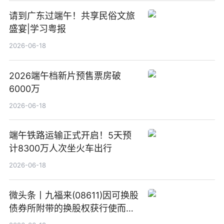
请到广东过端午！共享民俗文旅
盛宴|学习粤报
2026-06-18
2026端午档新片预售票房破
6000万
2026-06-18
端午铁路运输正式开启！5天预
计8300万人次坐火车出行
2026-06-18
微头条丨九福来(08611)因可换股
债券所附带的换股权获行使而发
行5200万股