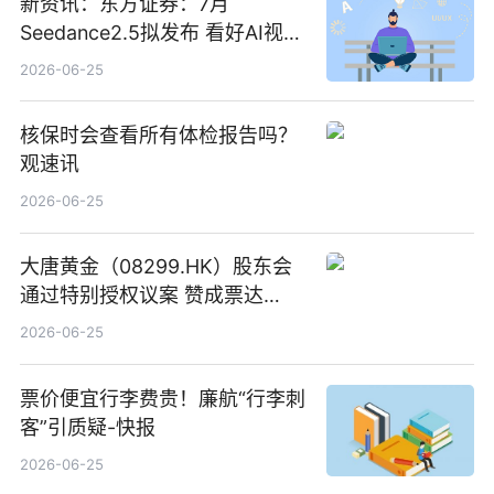
新资讯：东方证券：7月
Seedance2.5拟发布 看好AI视频
创作工作流进一步提效
2026-06-25
核保时会查看所有体检报告吗？
观速讯
2026-06-25
大唐黄金（08299.HK）股东会
通过特别授权议案 赞成票达
100%_新动态
2026-06-25
票价便宜行李费贵！廉航“行李刺
客”引质疑-快报
2026-06-25