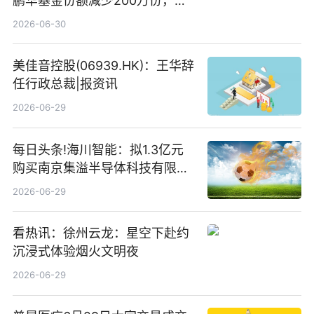
鹏华基金份额减少200万份，重
仓股亨通光电、赤峰黄金、佰维
2026-06-30
存储
美佳音控股(06939.HK)：王华辞
任行政总裁|报资讯
2026-06-29
每日头条!海川智能：拟1.3亿元
购买南京集溢半导体科技有限公
司15.3%股权
2026-06-29
看热讯：徐州云龙：星空下赴约
沉浸式体验烟火文明夜
2026-06-29