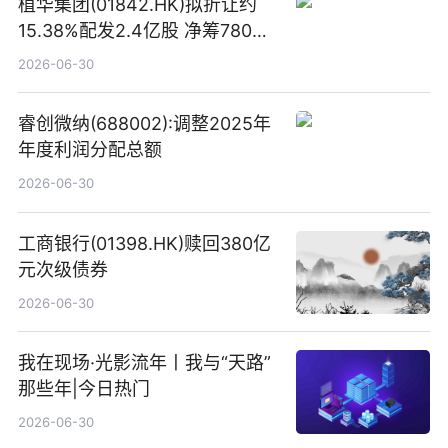
植华集团(01842.HK)拟折让约
15.38%配发2.4亿股 净筹780万
港元
2026-06-30
睿创微纳(688002):调整2025年
年度利润分配总额
2026-06-30
工商银行(01398.HK)赎回380亿
元次级债券
2026-06-30
我在现场·光影流年丨我与“天路”
那些年|今日热门
2026-06-30