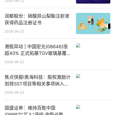
2026-06-22
润都股份：硝酸异山梨酯注射液
获得药品注册证书
2026-06-22
港股异动 | 中国宏光(08646)涨
超40% 正式拓展TGV玻璃基覆铜
板新材料业务
2026-06-22
焦点快报!奥海科技：股权激励计
划将SST项目等相关事项纳入专
项业务发展考核指标
2026-06-22
国盛证券：维持百胜中国
(09987)“买入”评级 收购必胜客