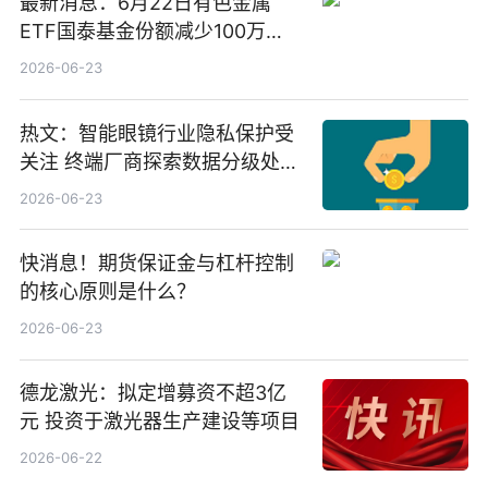
最新消息：6月22日有色金属
ETF国泰基金份额减少100万
份，重仓股紫金矿业、洛阳钼
2026-06-23
业、北方稀土
热文：智能眼镜行业隐私保护受
关注 终端厂商探索数据分级处理
等方案
2026-06-23
快消息！期货保证金与杠杆控制
的核心原则是什么？
2026-06-23
德龙激光：拟定增募资不超3亿
元 投资于激光器生产建设等项目
2026-06-22