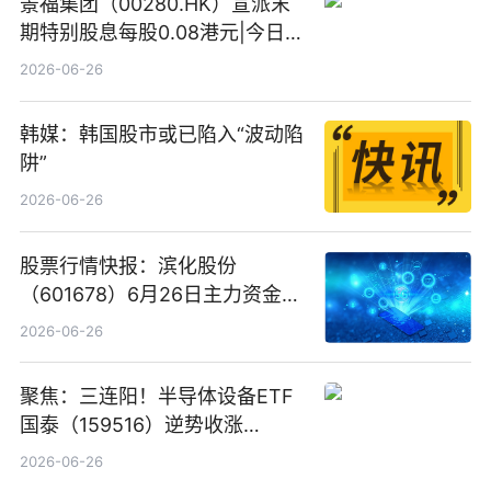
景福集团（00280.HK）宣派末
期特别股息每股0.08港元|今日快
看
2026-06-26
韩媒：韩国股市或已陷入“波动陷
阱”
2026-06-26
股票行情快报：滨化股份
（601678）6月26日主力资金净
卖出5964.34万元
2026-06-26
聚焦：三连阳！半导体设备ETF
国泰（159516）逆势收涨
3.5%，近10日累计净流入超65
2026-06-26
亿元