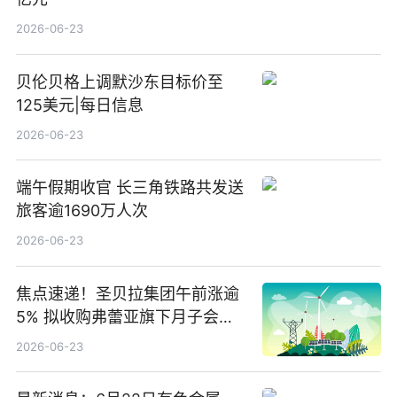
2026-06-23
贝伦贝格上调默沙东目标价至
125美元|每日信息
2026-06-23
端午假期收官 长三角铁路共发送
旅客逾1690万人次
2026-06-23
焦点速递！圣贝拉集团午前涨逾
5% 拟收购弗蕾亚旗下月子会所
业务少数股权
2026-06-23