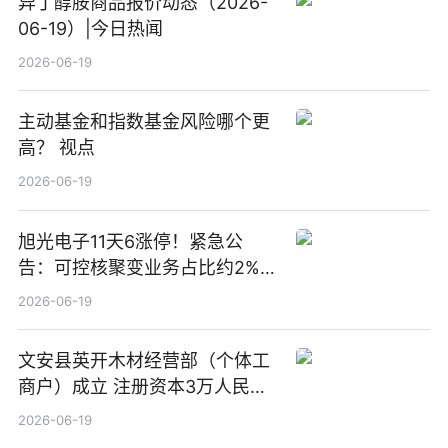
异丁醇胺商品报价动态（2026-
06-19）|今日热闻
2026-06-19
主动基金和指数基金风险哪个更
高？ 视点
2026-06-19
旭光电子11天6涨停！紧急公
告：可控核聚变业务占比约2%！
前沿热点
2026-06-19
文安县英开木材经营部（个体工
商户）成立 注册资本3万人民币
新要闻
2026-06-19