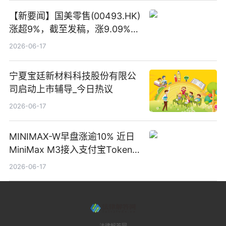
【新要闻】国美零售(00493.HK)
涨超9%，截至发稿，涨9.09%，
报0.012港元，成交额37.26万港
2026-06-17
元
宁夏宝廷新材料科技股份有限公
司启动上市辅导_今日热议
2026-06-17
MINIMAX-W早盘涨逾10% 近日
MiniMax M3接入支付宝Token
Pay
2026-06-17
法律解答网