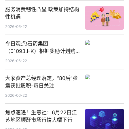
服务消费韧性凸显 政策加持结构
性机遇
2026-06-22
今日观点!石药集团
（01093.HK）根据奖励计划购
回580万股
2026-06-22
大家资产总经理落定，“80后”张
震获批履职-每日关注
2026-06-22
焦点速递！生意社：6月22日江
苏地区顺酐市场行情大幅下行