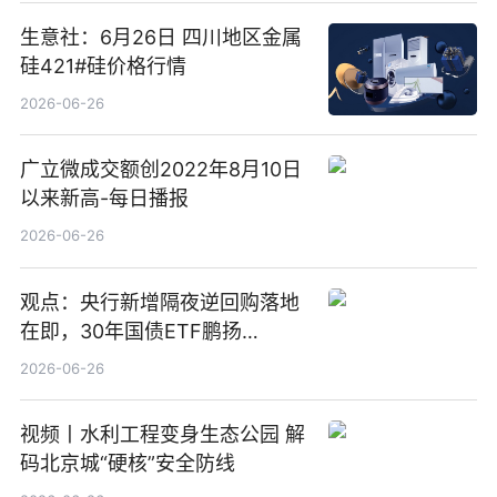
生意社：6月26日 四川地区金属
硅421#硅价格行情
2026-06-26
广立微成交额创2022年8月10日
以来新高-每日播报
2026-06-26
观点：央行新增隔夜逆回购落地
在即，30年国债ETF鹏扬
(511090) 盘中小幅上涨
2026-06-26
视频丨水利工程变身生态公园 解
码北京城“硬核”安全防线