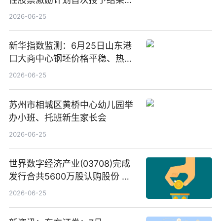
告-微资讯
2026-06-25
新华指数监测：6月25日山东港
口大商中心钢坯价格平稳、热轧
C料价格微幅下跌
2026-06-25
苏州市相城区黄桥中心幼儿园举
办小班、托班新生家长会
2026-06-25
世界数字经济产业(03708)完成
发行合共5600万股认购股份 净
筹约1007万港元 独家焦点
2026-06-25